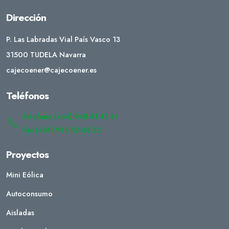
Dirección
P. Las Labradas Vial País Vasco 13
31500 TUDELA Navarra
cajecoener@cajecoener.es
Teléfonos
Teléfono (+34) 948 41 41 41
Fax (+34) 948 82 48 22
Proyectos
Mini Eólica
Autoconsumo
Aisladas