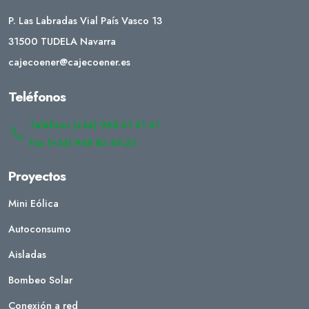
P. Las Labradas Vial País Vasco 13
31500 TUDELA Navarra
cajecoener@cajecoener.es
Teléfonos
Teléfono (+34) 948 41 41 41
Fax (+34) 948 82 48 22
Proyectos
Mini Eólica
Autoconsumo
Aisladas
Bombeo Solar
Conexión a red