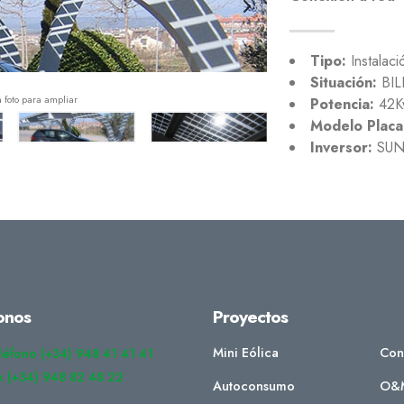
Tipo:
Instalac
Situación:
BIL
a foto para ampliar
Potencia:
42K
Modelo Placa
Inversor:
SUN
onos
Proyectos
Mini Eólica
Con
léfono (+34) 948 41 41 41
x (+34) 948 82 48 22
Autoconsumo
O&