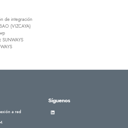
ión de integración
BAO (VIZCAYA)
wp
:
SUNWAYS
WAYS
Síguenos
exión a red
M