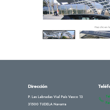
Haz clic en l
Dirección
Teléf
Te
P. Las Labradas Vial País Vasco 13
Fa
31500 TUDELA Navarra