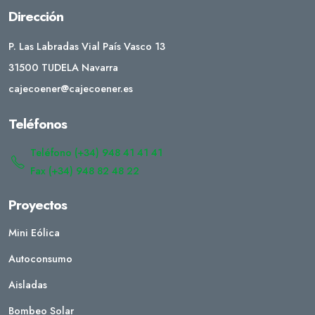
Dirección
P. Las Labradas Vial País Vasco 13
31500 TUDELA Navarra
cajecoener@cajecoener.es
Teléfonos
Teléfono (+34) 948 41 41 41
Fax (+34) 948 82 48 22
Proyectos
Mini Eólica
Autoconsumo
Aisladas
Bombeo Solar